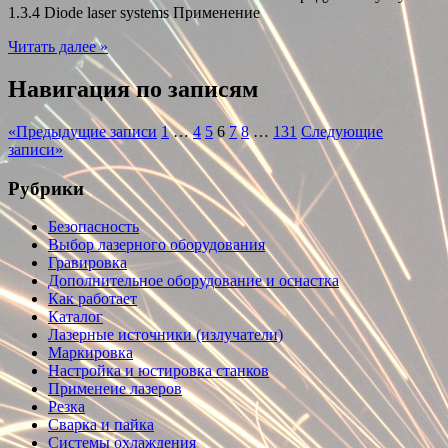
1.3.4 Diode laser systems Применение
Читать далее »
Навигация по записям
«
Предыдущие записи
1
…
4
5
6
7
8
…
131
Следующие
записи
»
Рубрики
Безопасность
Выбор лазерного оборудования
Гравировка
Дополнительное оборудование и оснастка
Как работает
Каталог
Лазерные источники (излучатели)
Маркировка
Настройка и юстировка станков
Применеие лазеров
Резка
Сварка и пайка
Системы охлаждения