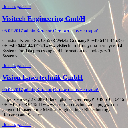
Читать далее »
Visitech Engineering GmbH
05.07.2017
admin
Каталог
Оставить комментарий
Christian-Kremp-Str. 935578 WetzlarGermanyP +49 6441 446756-
0F +49 6441 446756-1www.visitech.no Продукты и услуги 6.4
Systems for data processing and information technology 6.9
Systems
Читать далее »
Vision Lasertechnik GmbH
05.07.2017
admin
Каталог
Оставить комментарий
L?gensteinweg 2730890 BarsinghausenGermanyP +49 5108 6446-
0F +49 5108 6446-11www.vision-lasertechnik.de Продукты и
услуги Применение Medical Engineering / Biotechnology
Research and Science
Читать далее »