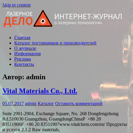
Skip to content
Главная
Статьи,
Каталог поставщиков и производителей
новости,
О журнале
обзоры
Информация
Реклама
Контакты
Автор:
admin
Vital Materials Co., Ltd.
05.07.2017
admin
Каталог
Оставить комментарий
Suite 2901-2904, Exchange Square, No. 268 Dongfengzhong
Rd.510030 Guangzhou, GuangdongChinaP +86 20
83511906F +86 20 83511907www.vitalchem.com/en/ Продукты
и услуги 2.1.2 Raw materials,