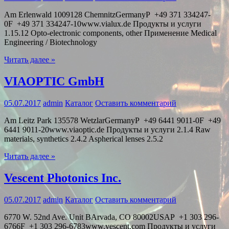
Am Erlenwald 1009128 ChemnitzGermanyP +49 371 334247-
0F +49 371 334247-10www.vialux.de Продукты и услуги
1.15.12 Opto-electronic components, other Применение Medical
Engineering / Biotechnology
Читать далее »
VIAOPTIC GmbH
05.07.2017
admin
Каталог
Оставить комментарий
Am Leitz Park 135578 WetzlarGermanyP +49 6441 9011-0F +49
6441 9011-20www.viaoptic.de Продукты и услуги 2.1.4 Raw
materials, synthetics 2.4.2 Aspherical lenses 2.5.2
Читать далее »
Vescent Photonics Inc.
05.07.2017
admin
Каталог
Оставить комментарий
6770 W. 52nd Ave. Unit BArvada, CO 80002USAP +1 303 296-
6766F +1 303 296-6783www.vescent.com Продукты и услуги