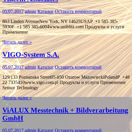
05.07.2017
admin
Каталог
Оставить комментарий
803 Linden AvenueNew York, NY 14625USAP +1 585 385-
5930F +1 585 385-6004www.uniblitz.com Продукты и услуги
Применение
Читать далее »
VIGO-System S.A.
05.07.2017
admin
Каталог
Оставить комментарий
129/133 Poznanska Street05-850 Ozarow MazowieckiPolandP +48
22 7335410www.vigo.com.pl Продукты и услуги Применение
Sensor Technology
Читать далее »
ViALUX Messtechnik + Bildverarbeitung
GmbH
05.07.2017
admin
Каталог
Оставить комментарий