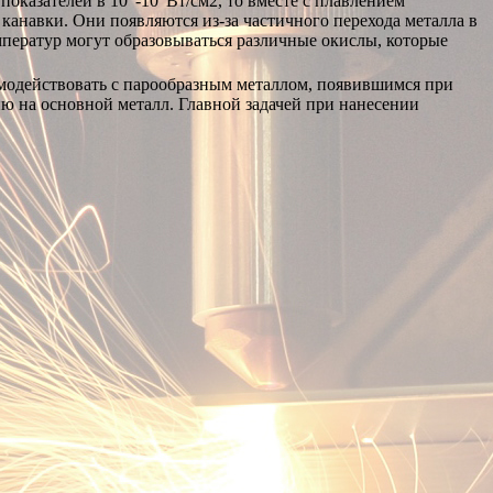
показателей в 10
-10
Вт/см2, то вместе с плавлением
канавки. Они появляются из-за частичного перехода металла в
мператур могут образовываться различные окислы, которые
аимодействовать с парообразным металлом, появившимся при
ю на основной металл. Главной задачей при нанесении