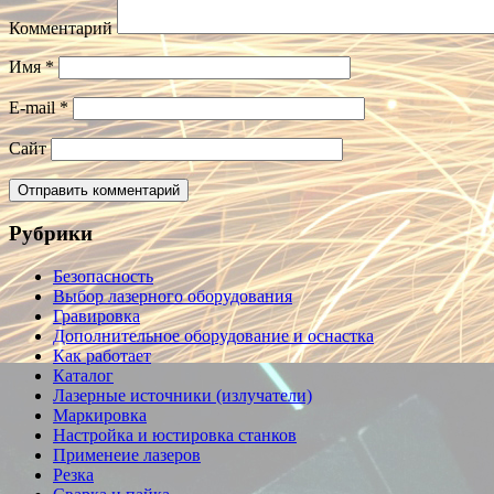
Комментарий
Имя
*
E-mail
*
Сайт
Рубрики
Безопасность
Выбор лазерного оборудования
Гравировка
Дополнительное оборудование и оснастка
Как работает
Каталог
Лазерные источники (излучатели)
Маркировка
Настройка и юстировка станков
Применеие лазеров
Резка