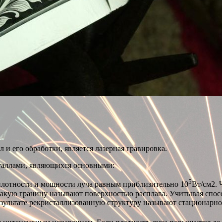
и его обработки, является лазерная гравировка.
таллами, являющихся основными:
5
плотности и мощности луча равным приблизительно 10
Вт/см2. 
акую границу называют поверхностью расплава. Учитывая способ
езультате рекристаллизованную структуру называют стационарно