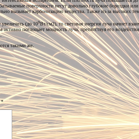
 интенсивным испарением. Если плотность луча повышается до 
абатываемые поверхности несут довольно глубокие бороздки или 
ельно вызывает карбонизацию вещества. Также из-за высоких те
9
 увеличить (до 10
Вт/см2), то световая энергия луча начнет вз
 активно поглощает мощность луча, препятствуя его воздействи
.
ются такими же.
ы
*