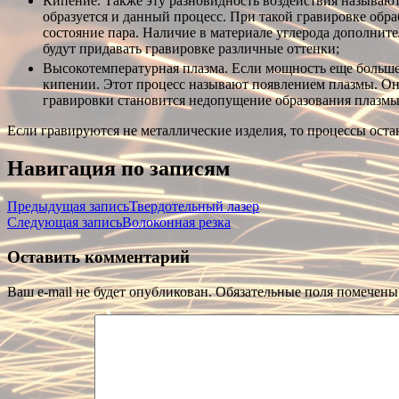
Кипение. Также эту разновидность воздействия называют
образуется и данный процесс. При такой гравировке обр
состояние пара. Наличие в материале углерода дополнит
будут придавать гравировке различные оттенки;
Высокотемпературная плазма. Если мощность еще больше
кипении. Этот процесс называют появлением плазмы. Она
гравировки становится недопущение образования плазмы
Если гравируются не металлические изделия, то процессы оста
Навигация по записям
Предыдущая запись
Твердотельный лазер
Следующая запись
Волоконная резка
Оставить комментарий
Ваш e-mail не будет опубликован.
Обязательные поля помечен