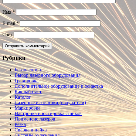
Имя
*
E-mail
*
Сайт
Рубрики
Безопасность
Выбор лазерного оборудования
Гравировка
Дополнительное оборудование и оснастка
Как работает
Каталог
Лазерные источники (излучатели)
Маркировка
Настройка и юстировка станков
Применеие лазеров
Резка
Сварка и пайка
Системы охлаждения