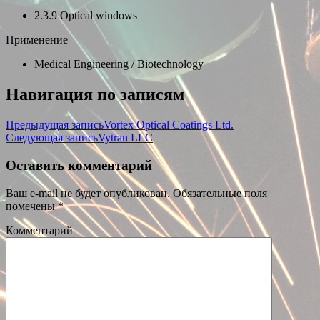
2.3.9 Optical windows
Применение
Medical Engineering / Biotechnology
Навигация по записям
Предыдущая запись
Vortex Optical Coatings Ltd.
Следующая запись
Vytran LLC
Оставить комментарий
Ваш e-mail не будет опубликован.
Обязательные поля
помечены
*
Комментарий