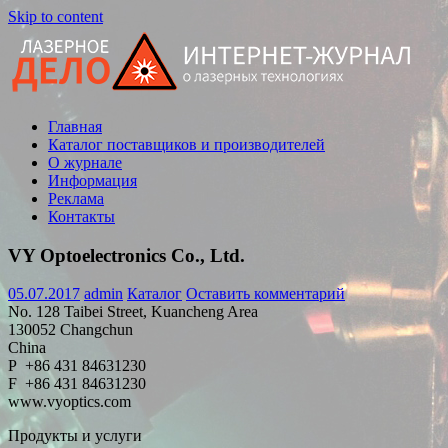
Skip to content
Главная
Статьи,
Каталог поставщиков и производителей
новости,
О журнале
обзоры
Информация
Реклама
Контакты
VY Optoelectronics Co., Ltd.
05.07.2017
admin
Каталог
Оставить комментарий
No. 128 Taibei Street, Kuancheng Area
130052 Changchun
China
P +86 431 84631230
F +86 431 84631230
www.vyoptics.com
Продукты и услуги