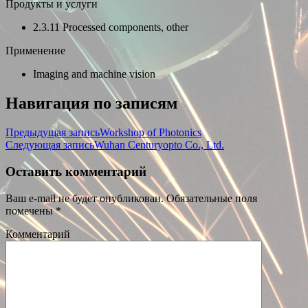
Продукты и услуги
2.3.11 Processed components, other
Применение
Imaging and machine vision
Навигация по записям
Предыдущая запись
Workshop of Photonics
Следующая запись
Wuhan Centuryopto Co., Ltd.
Оставить комментарий
Ваш e-mail не будет опубликован.
Обязательные поля
помечены
*
Комментарий