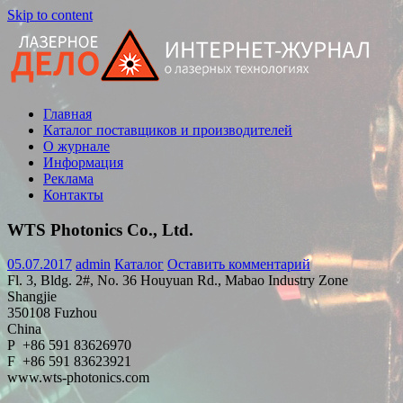
Skip to content
Главная
Статьи,
Каталог поставщиков и производителей
новости,
О журнале
обзоры
Информация
Реклама
Контакты
WTS Photonics Co., Ltd.
05.07.2017
admin
Каталог
Оставить комментарий
Fl. 3, Bldg. 2#, No. 36 Houyuan Rd., Mabao Industry Zone
Shangjie
350108 Fuzhou
China
P +86 591 83626970
F +86 591 83623921
www.wts-photonics.com