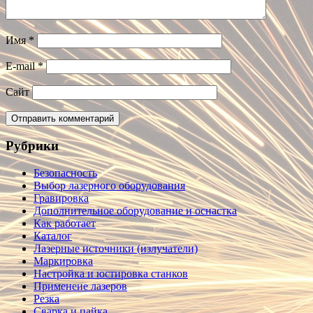
Имя
*
E-mail
*
Сайт
Рубрики
Безопасность
Выбор лазерного оборудования
Гравировка
Дополнительное оборудование и оснастка
Как работает
Каталог
Лазерные источники (излучатели)
Маркировка
Настройка и юстировка станков
Применеие лазеров
Резка
Сварка и пайка